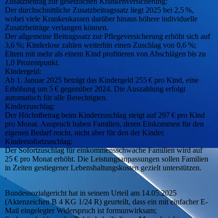
Zusatzbeitrag zur gesetzlichen Krankenversicherung:
Der durchschnittliche Zusatzbeitragssatz liegt 2025 bei 2,5 %,
wobei viele Krankenkassen darüber hinaus höhere individuelle
Zusatzbeiträge verlangen können.
Der allgemeine Beitragssatz zur Pflegeversicherung erhöht sich auf
3,6 %; Kinderlose zahlen weiterhin einen Zuschlag von 0,6 %;
Eltern mit mehr als einem Kind profitieren von Abschlägen bis zu
1,0 Prozentpunkt.
Kindergeld:
Ab 1. Januar 2025 beträgt das Kindergeld 255 € pro Kind, eine
Erhöhung um 5 € gegenüber 2024. Die Auszahlung erfolgt
automatisch für alle Berechtigten.
Kinderzuschlag:
Der Höchstbetrag beim Kinderzuschlag steigt auf 297 € pro Kind
pro Monat. Anspruch haben Familien, deren Einkommen für den
eigenen Bedarf reicht, nicht aber für den der Kinder.
Kindersofortzuschlag:
Der Sofortzuschlag für einkommensschwache Familien wird auf
25 € pro Monat erhöht. Die Leistungsanpassungen sollen Familien
in Zeiten gestiegener Lebenshaltungskosten gezielt unterstützen.
.
Bundessozialgericht hat in seinem Urteil am 14.05.2025
(Aktenzeichen B 4 KG 1/24 R) geurteilt, dass ein mit einfacher E-
Mail eingelegter Widerspruch ist formunwirksam;