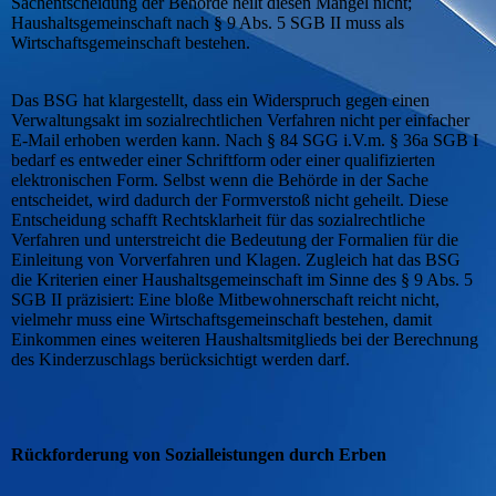
Sachentscheidung der Behörde heilt diesen Mangel nicht;
Haushaltsgemeinschaft nach § 9 Abs. 5 SGB II muss als
Wirtschaftsgemeinschaft bestehen.
Das BSG hat klargestellt, dass ein Widerspruch gegen einen
Verwaltungsakt im sozialrechtlichen Verfahren nicht per einfacher
E-Mail erhoben werden kann. Nach § 84 SGG i.V.m. § 36a SGB I
bedarf es entweder einer Schriftform oder einer qualifizierten
elektronischen Form. Selbst wenn die Behörde in der Sache
entscheidet, wird dadurch der Formverstoß nicht geheilt. Diese
Entscheidung schafft Rechtsklarheit für das sozialrechtliche
Verfahren und unterstreicht die Bedeutung der Formalien für die
Einleitung von Vorverfahren und Klagen. Zugleich hat das BSG
die Kriterien einer Haushaltsgemeinschaft im Sinne des § 9 Abs. 5
SGB II präzisiert: Eine bloße Mitbewohnerschaft reicht nicht,
vielmehr muss eine Wirtschaftsgemeinschaft bestehen, damit
Einkommen eines weiteren Haushaltsmitglieds bei der Berechnung
des Kinderzuschlags berücksichtigt werden darf.
Rückforderung von Sozialleistungen durch Erben